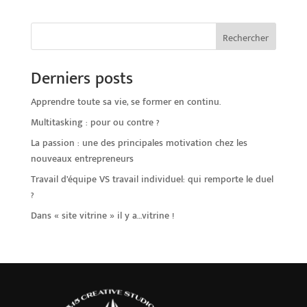
r
n
Rechercher
a
t
Derniers posts
i
v
Apprendre toute sa vie, se former en continu.
e
Multitasking : pour ou contre ?
:
La passion : une des principales motivation chez les
nouveaux entrepreneurs
Travail d’équipe VS travail individuel: qui remporte le duel
?
Dans « site vitrine » il y a…vitrine !