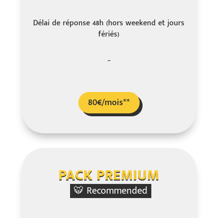
Délai de réponse 48h (hors weekend et jours
fériés)
–
80€/mois**
PACK PREMIUM
🐯 Recommended