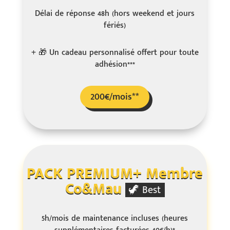
Délai de réponse 48h (hors weekend et jours
fériés)
+
🎁
Un cadeau personnalisé offert pour toute
adhésion***
200€/mois**
PACK PREMIUM+ Membre
Co&Mau
🦖 Best
5h/mois de maintenance incluses (heures